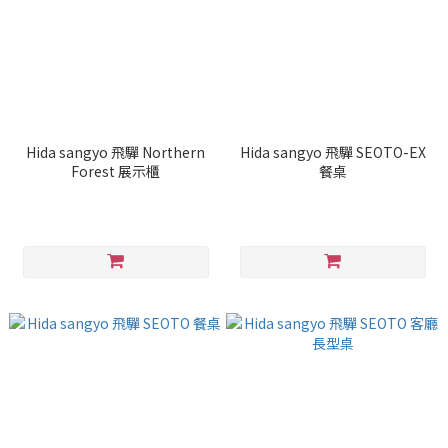
Hida sangyo 飛驒 Northern
Hida sangyo 飛驒 SEOTO-EX
Forest 展示櫃
餐桌