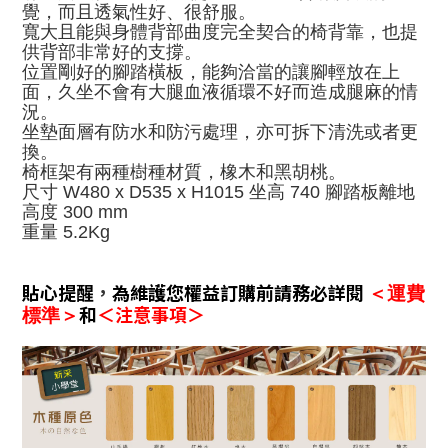
覺，而且
透氣性好、
很舒服。
寬大且能與身體背部曲度完全契合的椅背靠，也提
供背部非常好的支撐
。
位置剛好的腳踏橫板，能夠洽當的讓腳輕放在上
面，久坐不會有大腿血液循環不好而造成腿麻的情
況。
坐墊面層有防水和防污處理，亦可拆下清洗或者更
換。
椅框架有兩種樹種材質
，
橡木和黑胡桃
。
尺寸 W480 x D535 x H1015 坐高 740 腳踏板離地
高度 300 mm
重量 5.2Kg
貼心提醒
，
為維護您權益訂購前請務必詳閱
＜運費
和
＜注意事項＞
標準＞