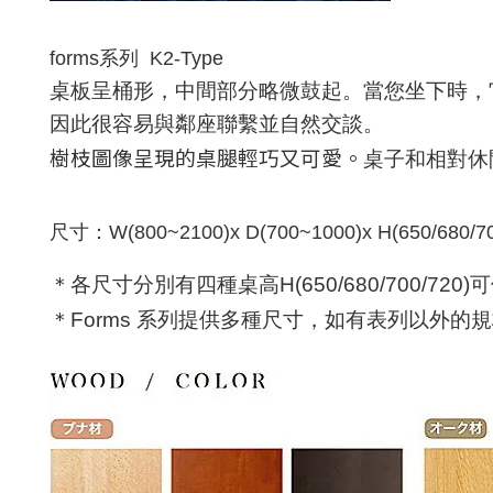
forms
系列
K2-Type
桌板呈桶形，中間部分略微鼓起。當您坐下時，
因此很容易與鄰座聯繫並自然交談
。
樹枝圖像呈現的桌腿輕巧又可愛。
桌子和相對休
尺寸：
W(800~2100)x D(700~1000)x H(650/680/7
＊各尺寸分別有四種桌高H(650/680/700/
＊Forms 系列提供多種尺寸
，如有表列以外的
規