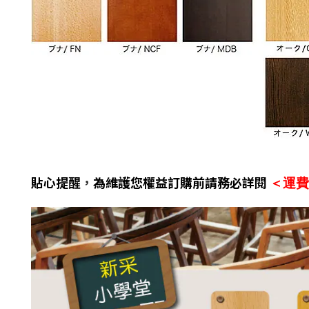
貼心提醒
，
為維護您權益訂購前請務必詳閱
＜運費