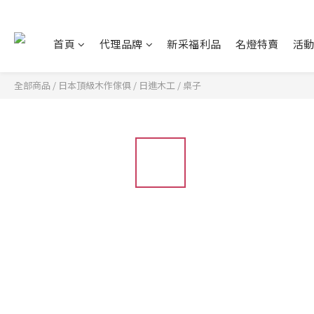
首頁
代理品牌
新采福利品
名燈特賣
活
全部商品
/
日本頂級木作傢俱
/
日進木工
/
桌子