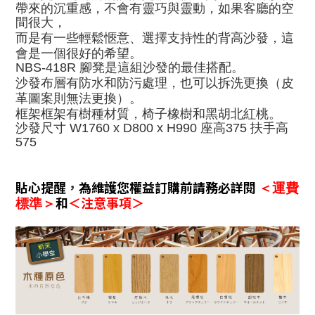
帶來的沉重感，不會有靈巧與靈動，如果客廳的空
間很大，
而是有一些輕鬆愜意、選擇支持性的背高沙發，這
會是一個很好的希望
。
NBS-418R 腳凳是這組沙發的最佳搭配。
沙發布層有
防水和防污處理，也
可以拆洗更換（皮
革圖案則無法更換）。
框架框架有樹種材質
，
椅子橡樹
和黑胡北紅桃
。
沙發尺寸 W1760 x D800 x H990 座高375 扶手高
575
貼心提醒
，
為維護您權益訂購前請務必詳閱
＜運費
和
＜注意事項＞
標準＞