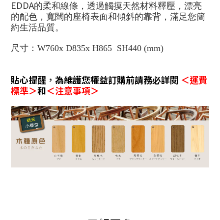
EDDA
的柔和線條，透過觸摸天然材料釋壓，
漂亮
寬闊的座椅表面和傾斜的靠背，滿足
的配色
，
您簡
約生活品質
。
尺寸：W760x D835x H865 SH440 (mm)
貼心提醒
，
為維護您權益訂購前請務必詳閱
＜運費
標準＞
和
＜注意事項＞