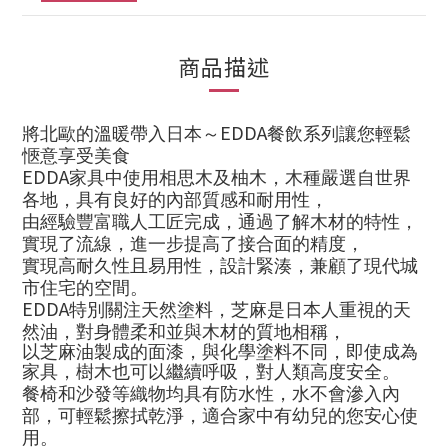
商品描述
EDDA
將北歐的溫暖帶入日本～
餐飲系列讓您輕鬆
愜意享受美食
EDDA
家具中使用相思木及柚木，木種嚴選自世界
各地，具有良好的內部質感和耐用性，
由經驗豐富職人工匠完成，通過了解木材的特性，
實現了流線，進一步提高了接合面的精度，
實現高耐久性且易用性，設計緊湊，兼顧了現代城
市住宅的空間。
EDDA
特別關注天然塗料，芝麻是日本人重視的天
然油，對身體柔和並與木材的質地相稱，
以芝麻油製成的面漆，與化學塗料不同，即使成為
家具，樹木也可以繼續呼吸，對人類高度安全。
餐椅和沙發等織物均具有防水性，水不會滲入內
部，可輕鬆擦拭乾淨，適合家中有幼兒的您安心使
用。