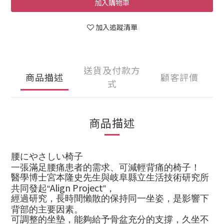
加入購物車
加入追蹤清單
送貨及付款方
商品描述
顧客評價
式
商品描述
腰にやさしい椅子
一張滿足腰痛患者的需求、可減輕背痛的椅子！
醫學博士宮本隆史先生與岐阜縣立生活技術研究所
Align Project
共同發起“
”，
經過研究，長時間懶散的保持同一坐姿，是影響下
背部的主要因素。
可調整的坐墊
，能夠給予骨盆充分的支撐
，久坐不