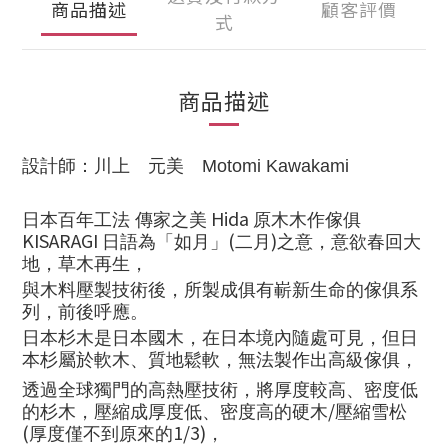
商品描述
顧客評價
式
商品描述
設計師：
川上 元美
Motomi Kawakami
Hida
日本百年工法 傳家之美
原木木作傢俱
KISARAGI
(
)
日語為「如月」
二月
之意，意欲春回大
地，草木再生，
與木料壓製技術後，所製成俱有嶄新生命的傢俱系
列，前後呼應。
日本杉木是日本國木，在日本境內隨處可見，但日
本杉屬於軟木、質地鬆軟，無法製作出高級傢俱，
透過全球獨門的高熱壓技術，將厚度較高、密度低
/
的杉木，壓縮成厚度低、密度高的硬木
壓縮雪松
(
1/3)
厚度僅不到原來的
，