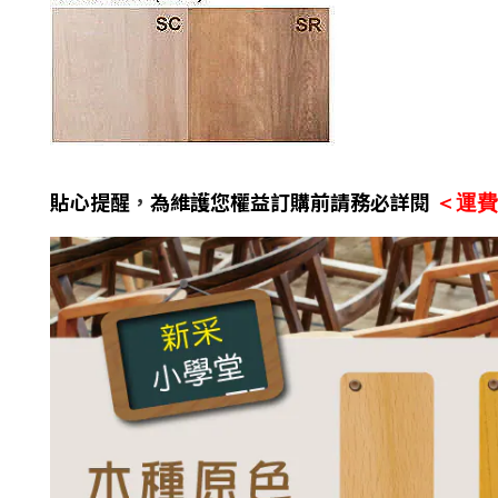
貼心提醒
，
為維護您權益訂購前請務必詳閱
＜運費