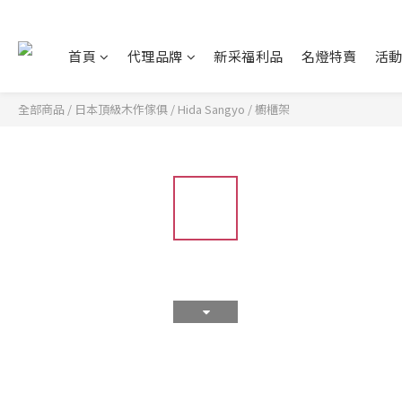
首頁
代理品牌
新采福利品
名燈特賣
活
全部商品
/
日本頂級木作傢俱
/
Hida Sangyo
/
櫥櫃架