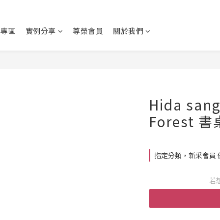
動專區
實例分享
尊榮會員
關於我們
Hida san
Forest 
指定分類，新采會員 
若