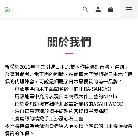
關於我們
新采於2011年率先引進日本原裝木作傢俱到台灣，得到了
台灣消費者非常正面的回饋，進而擴大了我們對日本木作傢
俱的代理陣容，可說是網羅了日本最優質的第一品牌：
．飛驒地區曲木工藝聞名於世的HIDA-SANGYO
．
飛驒地區中充
分表現日本精緻木作工藝的Nissin
．
位於愛知縣
擁有獨特北歐設計風格
的
ASAHI WOOD
．來自德島專精於椅子研製的宮崎椅子製造所
．廣島縣的精緻手工沙發心石工藝
我們將持續為台灣消費者導入更多精心嚴選的日本最頂級最
優質的傢俱。