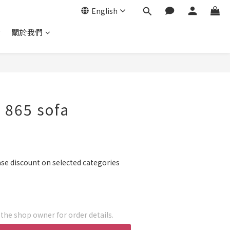
English
P
關於我們
f 865 sofa
se discount on selected categories
he shop owner for order details.