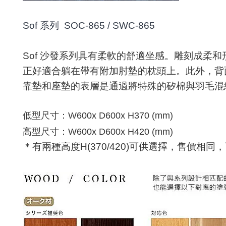
Sof 系列 SOC-865 / SWC-865
Sof
沙發系列具有柔軟的舒適坐感。
雕刻成柔和
正好適合躺在帶有附加肘墊的枕頭上。此外，背
靠墊和座墊的表層是通過將特殊的
矽
棉與羽毛混
低型尺寸：
W600x D600x H370 (mm)
高型尺寸：
W600x D600x H420 (mm)
＊有兩種高度
H(370/420)
可供選擇，售價相同，