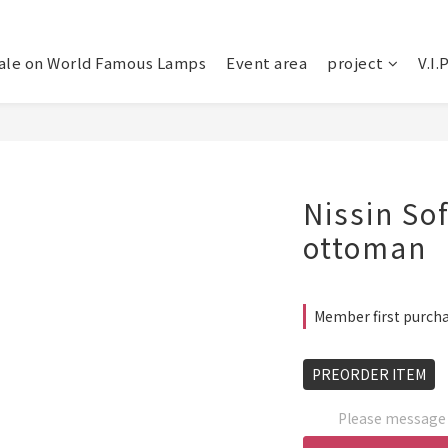
ale on World Famous Lamps
Event area
project
V.I.
Nissin So
ottoman
Member first purcha
PREORDER ITEM
Please message t