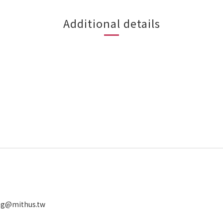
Additional details
ng@mithus.tw