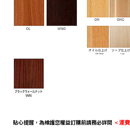
貼心提醒
，
為維護您權益訂購前請務必詳閱
＜運費