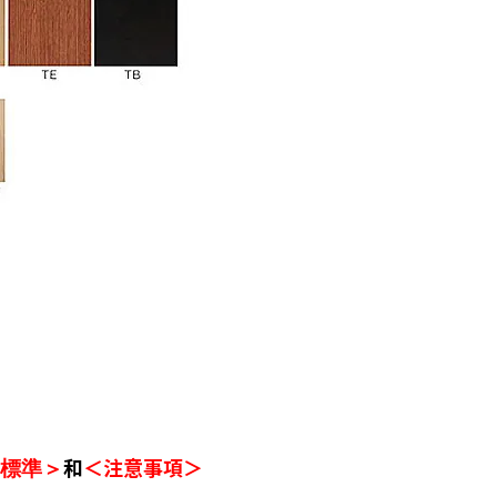
和
＜注意事項＞
標準＞