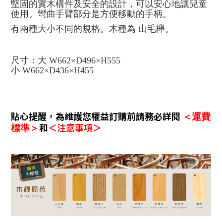
堅固的實木構件及安全的設計，可以安心地讓兒童
使用
。
彎曲手臂部分是方便移動的手柄。
有兩種大小不同的規格
。木種為 山毛櫸
。
尺寸：大
W662×D496×H555
小
W662×D436×H455
貼心提醒
，
為維護您權益訂購前請務必詳閱
＜運費
和
＜注意事項＞
標準＞