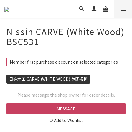
Nissin CARVE (White Wood)
BSC531
Member first purchase discount on selected categories
日進木工 CARVE (WHITE WOOD) 休閒搖椅
Please message the shop owner for order details.
MESSAGE
Add to Wishlist