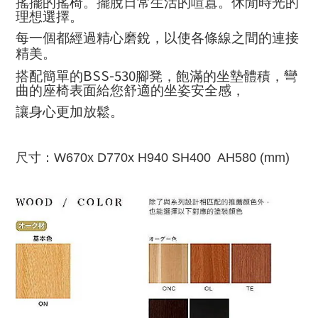
搖擺的搖椅。擺
脫
日常生活的喧囂
。休閒時光的
理想選擇。
每一個都經過精心磨
銳
，以使各條線之間的連接
精美
。
BSS-530
搭配簡單的
腳凳，飽滿的坐墊體積，彎
曲的座椅表面給您舒適的坐姿安全感，
讓身心更加放鬆。
尺寸：
W670x D770x H940 SH400 AH580 (mm)