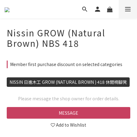
Nissin GROW (Natural
Brown) NBS 418
Member first purchase discount on selected categories
NISSIN 日進木工 GROW (NATURAL BROWN ) 418 休閒椅腳凳
Please message the shop owner for order details.
MESSAGE
Add to Wishlist