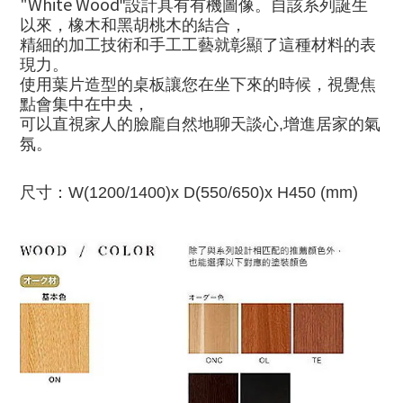
"White Wood
"設計具有有機圖像
。
自該系列誕生
以來，橡木和黑胡桃木的結合，
精細的加工技術和手工工藝就彰顯了這種材料的表
現力。
使用葉片造型的桌板讓您在坐下來的時候，視覺焦
點會集中在中央，
可以直視家人的臉龐自然地聊天談心,增進居家的氣
氛
。
尺寸：
W(1200/1400)x D(550/650)x H450 (mm)