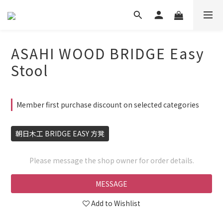
ASAHI WOOD BRIDGE Easy
Stool
Member first purchase discount on selected categories
朝日木工 BRIDGE EASY 方凳
Please message the shop owner for order details.
MESSAGE
Add to Wishlist