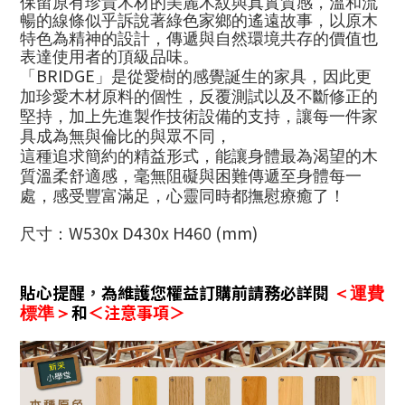
保留原有珍貴木材的美麗木紋與真實質感，溫和流
暢的線條似乎訴說著綠色家鄉的遙遠故事，以原木
特色為精神的設計，傳遞與自然環境共存的價值也
表達使用者的頂級品味。
BRIDGE
「
」是從愛樹的感覺誕生的家具，因此更
加珍愛木材原料的個性，反覆測試以及不斷修正的
堅持，加上先進製作技術設備的支持，讓每一件家
具成為無與倫比的與眾不同，
這種追求簡約的精益形式，能讓身體最為渴望的木
質溫柔舒適感，毫無阻礙與困難傳遞至身體每一
處，感受豐富滿足，心靈同時都撫慰療癒了！
W530x D430x H460 (mm)
尺寸：
貼心提醒
，
為維護您權益訂購前請務必詳閱
＜運費
和
＜注意事項＞
標準＞