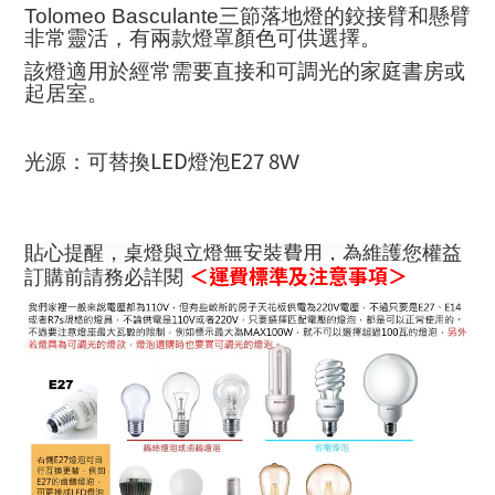
Tolomeo Basculante三節
落地燈的鉸接臂和懸臂
非常靈活
，
有兩款燈罩顏色可供選擇
。
該燈適用於經常需要直接和可調光的家庭書房或
起居室。
LED
E27 8
光源：可替換
燈泡
W
貼心提醒，桌燈與立燈無安裝費用，為維護您權益
＜運費標準及注意事項＞
訂購前請務必詳閱