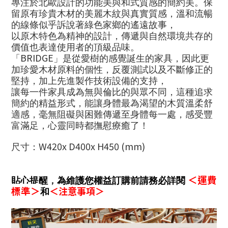
專注於北歐設計的功能美與和式質感的簡約美。保
留原有珍貴木材的美麗木紋與真實質感，溫和流暢
的線條似乎訴說著綠色家鄉的遙遠故事，
以原木特色為精神的設計，傳遞與自然環境共存的
價值也表達使用者的頂級品味。
BRIDGE
「
」是從愛樹的感覺誕生的家具，因此更
加珍愛木材原料的個性，反覆測試以及不斷修正的
堅持，加上先進製作技術設備的支持，
讓每一件家具成為無與倫比的與眾不同，這種追求
簡約的精益形式，能讓身體最為渴望的木質溫柔舒
適感，毫無阻礙與困難傳遞至身體每一處，感受豐
富滿足，心靈同時都撫慰療癒了！
W420x D400x H450 (mm)
尺寸：
＜運費
貼心提醒
，
為維護您權益訂購前請務必詳閱
標準＞
＜注意事項＞
和