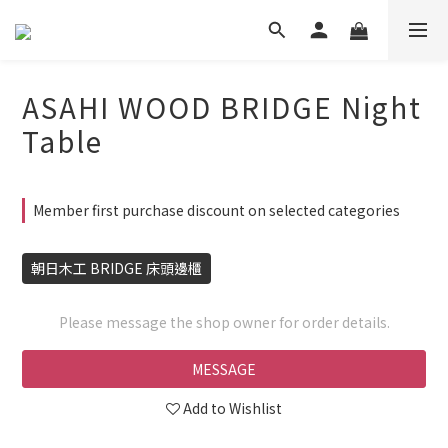
ASAHI WOOD BRIDGE Night
Table
Member first purchase discount on selected categories
朝日木工 BRIDGE 床頭邊櫃
Please message the shop owner for order details.
MESSAGE
Add to Wishlist