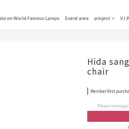
ale on World Famous Lamps
Event area
project
V.I.
Hida san
chair
Member first purcha
Please message t