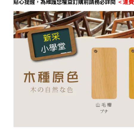
貼心提醒
，
為維護您權益訂購前請務必詳閱
＜運費