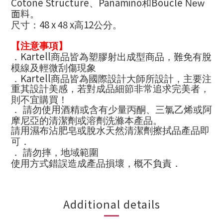
Cotone Structure
Panamino
Bouclé
、
和
New
面料
。
48 x 48 x
12
尺寸：
高
公分。
【注意事項】
Kartell
．
商品皆為塑膠射出成型商品，難免有脫
模線及輕微刮傷現象
Kartell
．
商品皆為國際設計大師所設計，主要注
重其設計美感，若對成品細節非常追求完美者，
則不宜購買！
． 請勿使用酒精或含有少量丙酮、三氯乙烯或阿
摩尼亞的清潔劑或溶劑洗滌本產品。
請用濕布沾肥皂或脫水天然清潔劑擦拭品產品​​即
可．
． 請勿摔，地域範圍
使用方式錯誤造成產品損壞，概不負責．
Additional details