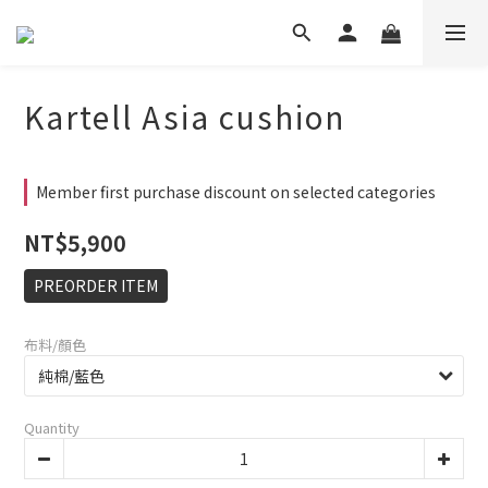
Kartell Asia cushion
Member first purchase discount on selected categories
NT$5,900
PREORDER ITEM
布料/顏色
Quantity