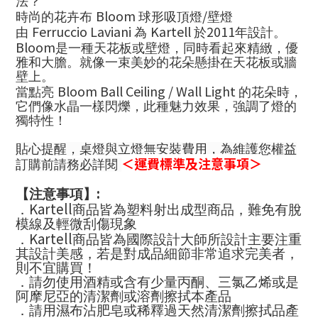
法？
Bloom
/
時尚的花卉布
球形吸頂燈
壁燈
Ferruccio Laviani
Kartell
2011
由
為
於
年設計。
Bloom
是一種天花板或壁燈，同時看起來精緻，優
雅和大膽。就像一束美妙的花朵
懸掛在天花板或牆
壁上。
Bloom Ball Ceiling / Wall Light
當點亮
的花朵時，
它們像水晶一樣閃爍，此種魅力效果，強調了燈的
獨特性！
貼心提醒，桌燈與立燈無安裝費用，為維護您權益
＜運費標準及注意事項＞
訂購前請務必詳閱
:
【注意事項】
Kartell
．
商品皆為塑料射出成型商品，難免有脫
模線及輕微刮傷現象
Kartell
．
商品皆為國際設計大師所設計主要注重
其設計美感，若是對成品細節非常追求完美者，
則不宜購買！
．請勿使用酒精或含有少量丙酮、三氯乙烯或是
阿摩尼亞的清潔劑或溶劑擦拭本產品
．請用濕布沾肥皂或稀釋過天然清潔劑擦拭品產