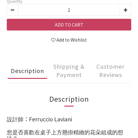
Quantity
ADD TO CART
Add to Wishlist
Shipping &
Customer
Description
Payment
Reviews
Description
：Ferruccio Laviani
設計師
您是否喜歡在桌子上方懸掛精緻的花朵組成的想