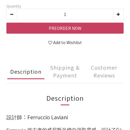
Quantity
PREORDER NOW
Add to Wishlist
Shipping &
Customer
Description
Payment
Reviews
Description
：Ferruccio Laviani
設計師
G