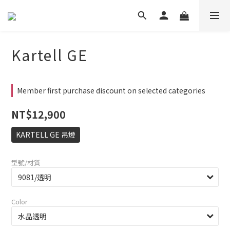
Kartell GE
Member first purchase discount on selected categories
NT$12,900
KARTELL GE 吊燈
型號/材質
Color