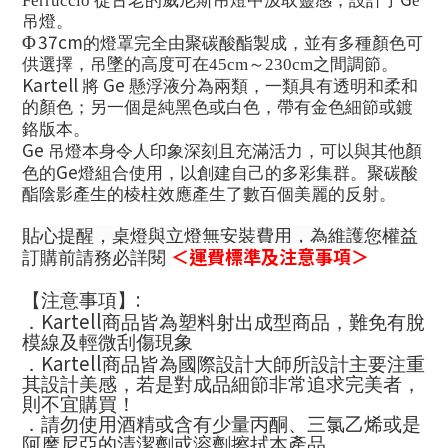
Ferruccio
從古老的威尼斯吊燈中汲取靈感，設計了
è
吊燈。
37cm
Φ
的燈罩完全由聚碳酸酯製成，並有多種顏色可
供選擇，
吊墜的高度可在
45cm～
230cm之間調節
。
Kartell
Ge
將
懸浮液分為兩類，一類具有透明和柔和
的顏色；另一個是純黑色或白色，帶有金色細節或鍍
鉻版本。
Ge
吊燈本身令人印象深刻且充滿活力，可以與其他顏
Ge
色的
燈組合使用，以創建自己的多彩集群。聚碳酸
酯陰影產生的棱柱效應產生了數百個美
麗
的反射。
貼心提醒，桌燈與立燈無安裝費用，為維護您權益
＜運費標準及注意事項＞
訂購前請務必詳閱
:
【注意事項】
Kartell
．
商品皆為塑料射出成型商品，難免有脫
模線及輕微刮傷現象
Kartell
．
商品皆為國際設計大師所設計主要注重
其設計美感，若是對成品細節非常追求完美者，
則不宜購買！
．請勿使用酒精或含有少量丙酮、三氯乙烯或是
阿摩尼亞的清潔劑或溶劑擦拭本產品