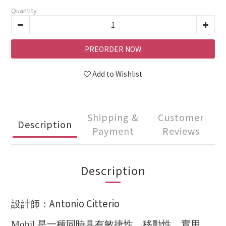
Quantity
PREORDER NOW
Add to Wishlist
Shipping &
Customer
Description
Payment
Reviews
Description
Antonio Citterio
設計師：
Mobil
是一種同時具有敏捷性，移動性，實用