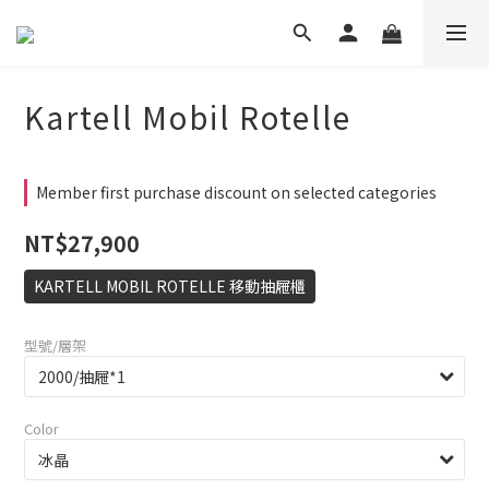
Kartell Mobil Rotelle
Member first purchase discount on selected categories
NT$27,900
KARTELL MOBIL ROTELLE 移動抽屜櫃
型號/層架
Color