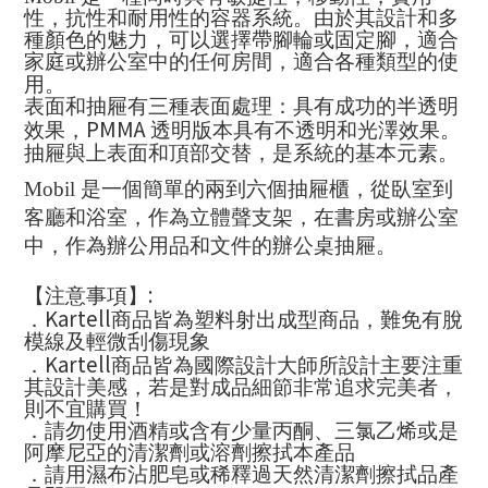
性，抗性和耐用性的容器系統。由於其設計和多
種顏色的魅力，
可以選擇帶腳輪或固定腳
，適合
家庭或辦公室中的任何房間，適合各種類型的使
用。
表面和抽屜有三種表面處理：具有成功的半透明
PMMA
效果，
透明版本具有不透明和光澤效果。
抽屜與上表面和頂部交替，是系統的基本元素。
Mobil
是一個簡單的兩到六個抽屜櫃，從臥室到
客廳和浴室，作為立體聲支架，在書房或辦公室
中，作為辦公用品和文件的辦公桌抽屜。
:
【注意事項】
Kartell
．
商品皆為塑料射出成型商品，難免有脫
模線及輕微刮傷現象
Kartell
．
商品皆為國際設計大師所設計主要注重
其設計美感，若是對成品細節非常追求完美者，
則不宜購買！
．請勿使用酒精或含有少量丙酮、三氯乙烯或是
阿摩尼亞的清潔劑或溶劑擦拭本產品
．請用濕布沾肥皂或稀釋過天然清潔劑擦拭品產