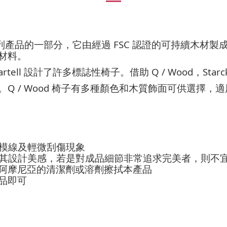
FSC
列產品的一部分，它由經過
認證的可持續木材製
材料。
artell
Q / Wood
Star
設計了許多標誌性椅子。借助
，
Q / Wood
。
椅子有多種顏色和木質飾面可供選擇，適
模線及輕微刮傷現象
其設計美感，若是對成品細節非常追求完美者，則不
阿摩尼亞的清潔劑或溶劑擦拭本產品
品即可