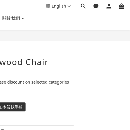
English
關於我們
/wood Chair
se discount on selected categories
D 3D木質扶手椅