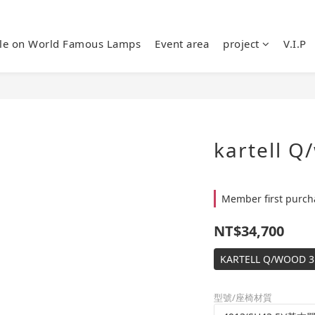
ale on World Famous Lamps
Event area
project
V.I.P
kartell Q
Member first purcha
NT$34,700
KARTELL Q/WOO
型號/座椅材質