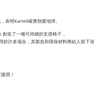
Kartell
成，表明
確實熱愛地球。
ck
創造了一種可持續的支撐椅子，
用於許多場合，其製造和環保材料將給人留下深
宜購買！