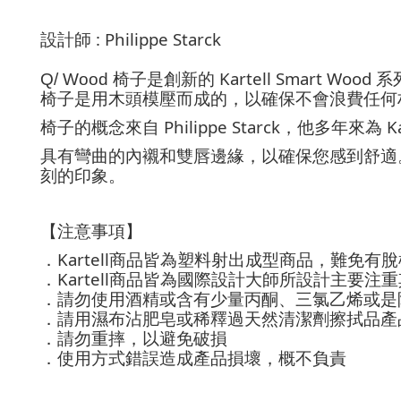
: Philippe Starck
設計師
Kartell Smart Wood
Q/ Wood
椅子是創新的
系
椅子是用木頭模壓而成的，以確保不會浪費任何
Philippe Starck
K
椅子的概念來自
，他多年來為
具有彎曲的內襯和雙唇邊緣，以確保您感到舒適
刻的印象。
【注意事項】
Kartell
．
商品皆為塑料射出成型商品，難免有脫
Kartell
．
商品皆為國際設計大師所設計主要注重
．請勿使用酒精或含有少量丙酮、三氯乙烯或是
．請用濕布沾肥皂或稀釋過天然清潔劑擦拭品產
．請勿重摔，以避免破損
．使用方式錯誤造成產品損壞，概不負責