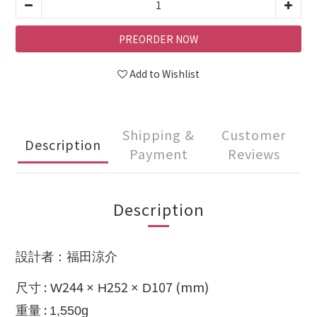
PREORDER NOW
Add to Wishlist
Shipping &
Customer
Description
Payment
Reviews
Description
設計
者
：福田涼介
:
244
252
107 (mm)
尺寸
W
× H
× D
:
重量
1,550
g