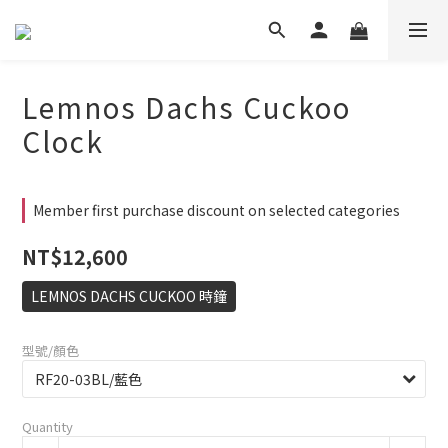
Lemnos Dachs Cuckoo
Clock
Member first purchase discount on selected categories
NT$12,600
LEMNOS DACHS CUCKOO 時鐘
型號/顏色
Quantity