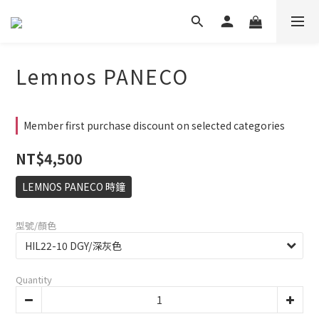
Lemnos PANECO
Member first purchase discount on selected categories
NT$4,500
LEMNOS PANECO 時鐘
型號/顏色
Quantity