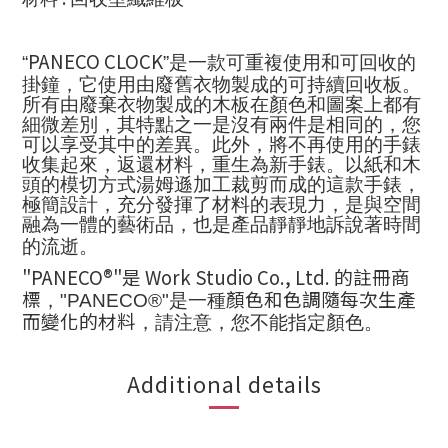
PANECO CLOCK
“
”是一款可重複使用和可回收的
掛鐘，它使用由廢舊衣物製成的可持續回收板。
所有由廢棄衣物製成的木板在顏色和圖案上都有
細微差別，其特點之一是沒有兩件是相同的，您
可以享受其中的差異。此外，將不再使用的手錶
收集起來，返還材料，重生為新手錶。以紙和木
頭的模切方式湯姆遜加工裁剪而成的這款手錶，
極簡設計，充分發揮了材料的表現力，是與空間
融為一體的藝術品，也是
產
品靜靜地訴
說
著時間
的流逝
。
"PANECO®"
是
Work Studio Co., Ltd.
的註冊商
標
顏色和色調隨每次生
產
，
"PANECO®"
是一種
而變化的材料
，
請注意，您不能指定顏色。
Additional details