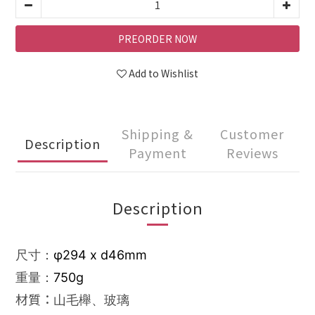
PREORDER NOW
Add to Wishlist
Shipping &
Customer
Description
Payment
Reviews
Description
φ294 x d46mm
尺寸：
750g
重量：
材質：
山毛櫸、玻璃