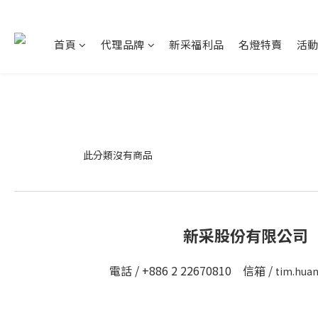
首頁
代理品牌
新采福利品
名燈特賣
活
此分類沒有商品
新采股份有限公司
電話 / +886 2 22670810 信箱 /
tim.hua