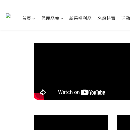
首頁
代理品牌
新采福利品
名燈特賣
活