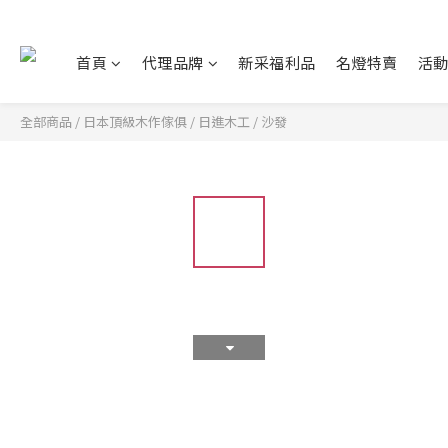
首頁
代理品牌
新采福利品
名燈特賣
活
全部商品
/
日本頂級木作傢俱
/
日進木工
/
沙發