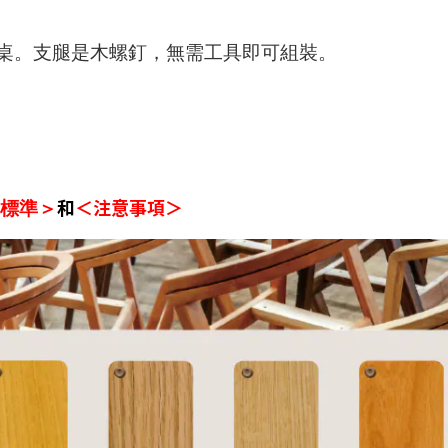
桌。支腿是木螺釘，無需工具即可組裝。
和
＜注意事項＞
標準＞