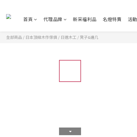
首頁
代理品牌
新采福利品
名燈特賣
活
全部商品
/
日本頂級木作傢俱
/
日進木工
/
凳子&邊几