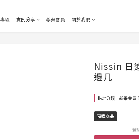
動專區
實例分享
尊榮會員
關於我們
Nissin 日
邊几
指定分類，新采會員 
預購商品
若