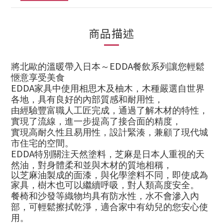
商品描述
EDDA
將北歐的溫暖帶入日本～
餐飲系列讓您輕鬆
愜意享受美食
EDDA
家具中使用相思木及柚木，木種嚴選自世界
各地，具有良好的內部質感和耐用性，
由經驗豐富職人工匠完成，通過了解木材的特性，
實現了流線，進一步提高了接合面的精度，
實現高耐久性且易用性，設計緊湊，兼顧了現代城
市住宅的空間。
EDDA
特別關注天然塗料，芝麻是日本人重視的天
然油，對身體柔和並與木材的質地相稱，
以芝麻油製成的面漆，與化學塗料不同，即使成為
家具，樹木也可以繼續呼吸，對人類高度安全。
餐椅和沙發等織物均具有防水性，水不會滲入內
部，可輕鬆擦拭乾淨，適合家中有幼兒的您安心使
用。