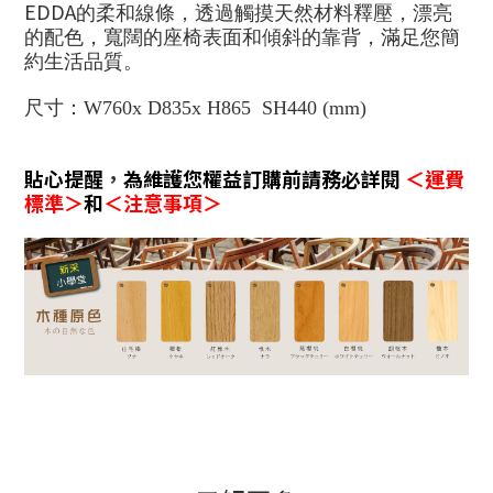
EDDA
的柔和線條，透過觸摸天然材料釋壓，
漂亮
寬闊的座椅表面和傾斜的靠背，滿足
的配色
，
您簡
約生活品質
。
尺寸：W760x D835x H865 SH440 (mm)
貼心提醒
，
為維護您權益訂購前請務必詳閱
＜運費
標準＞
和
＜注意事項＞