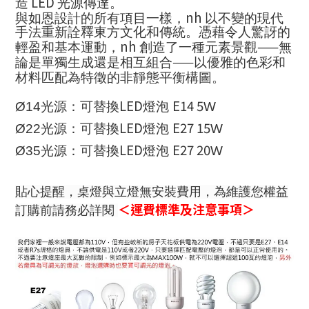
LED
造
光源傳達。
nh
與如恩設計的所有項目一樣，
以不變的現代
手法重新詮釋東方文化和傳統。憑藉令人驚訝的
nh
——
輕盈和基本運動，
創造了一種元素景觀
無
——
論是單獨生成還是相互組合
以優雅的色彩和
材料匹配為特徵的非靜態平衡構圖。
LED
E14 5
Ø14
光源：可替換
燈泡
W
LED
E27 15
Ø22
光源：可替換
燈泡
W
LED
E27 20
Ø35
光源：可替換
燈泡
W
貼心提醒，桌燈與立燈無安裝費用，為維護您權益
＜運費標準及注意事項＞
訂購前請務必詳閱