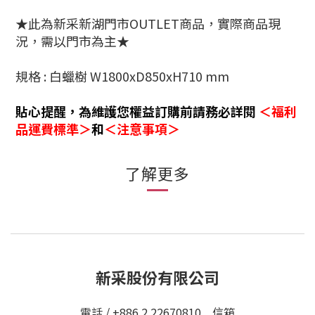
★此為新采新湖門市OUTLET商品，實際商品現
況，需以門市為主★
規格 : 白蠟樹 W1800xD850xH710 mm
貼心提醒
，
為維護您權益訂購前請務必詳閱
＜福
利
品運費標準
＞
和
＜注意事項＞
了解更多
新采股份有限公司
電話 / +886 2 22670810 信箱