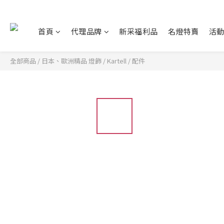
首頁
代理品牌
新采福利品
名燈特賣
活
全部商品
/
日本、歐洲精品 燈飾
/
Kartell
/
配件