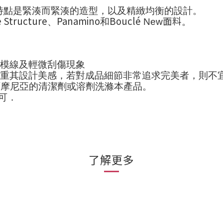
特點是緊湊而緊湊的造型，以及精緻均衡的設計。
 Structure
Panamino
Bouclé
面料
、
和
New
。
模線及輕微刮傷現象
重其設計美感，若對成品細節非常追求完美者，則不
阿摩尼亞的清潔劑或溶劑洗滌本產品。
可．
了解更多