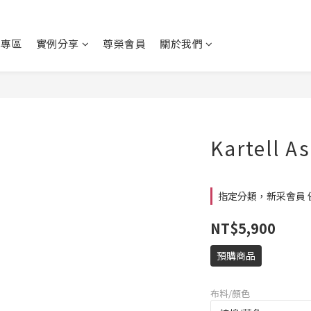
動專區
實例分享
尊榮會員
關於我們
Kartell A
指定分類，新采會員 
NT$5,900
預購商品
布料/顏色