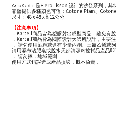
Piero Lissoni
AsiaKartell
是
設計的沙發系列，其
Cotone Plain
Cotone
靠墊提供多種顏色可選：
、
48 x 48 x
12
尺寸：
高
公分。
【注意事項】
Kartell
．
商品皆為塑膠射出成型商品，難免有脫
Kartell
．
商品皆為國際設計大師所設計，主要注
． 請勿使用酒精或含有少量丙酮、三氯乙烯或
請用濕布沾肥皂或脫水天然清潔劑擦拭品產品​​即
． 請勿摔，地域範圍
使用方式錯誤造成產品損壞，概不負責．