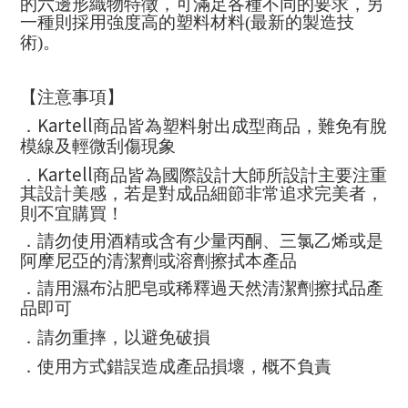
的六邊形織物特徵，可滿足各種不同的要求，另
一種則採用強度高的塑料材料(最新的製造技
術)。
【注意事項】
Kartell
．
商品皆為塑料射出成型商品，難免有脫
模線及輕微刮傷現象
Kartell
．
商品皆為國際設計大師所設計主要注重
其設計美感，若是對成品細節非常追求完美者，
則不宜購買！
．請勿使用酒精或含有少量丙酮、三氯乙烯或是
阿摩尼亞的清潔劑或溶劑擦拭本產品
．請用濕布沾肥皂或稀釋過天然清潔劑擦拭品產
品即可
．請勿重摔，以避免破損
．使用方式錯誤造成產品損壞，概不負責