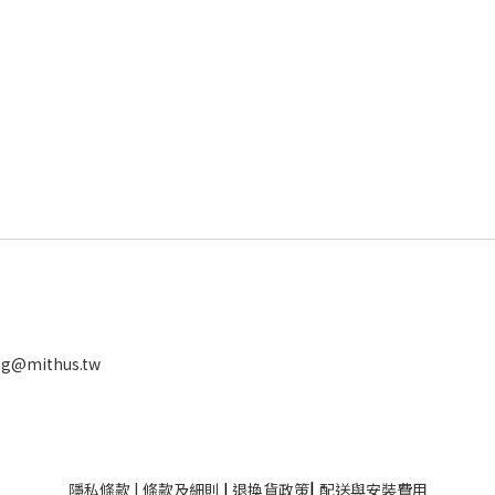
ng@mithus.tw
|
隱私條款
|
條款及細則
|
退換貨政策
配送與安裝費用