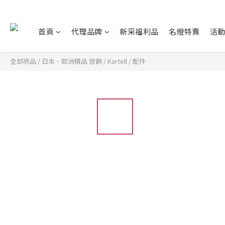
首頁
代理品牌
新采福利品
名燈特賣
活
全部商品
/
日本、歐洲精品 燈飾
/
Kartell
/
配件