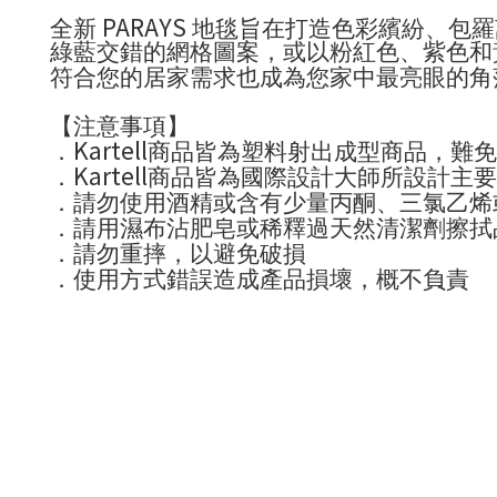
PARAYS
全新
地毯旨在打造色彩繽紛、包羅
綠藍交錯的網格圖案，或以粉紅色、紫色和
符合您的居家需求也成為您家中最亮眼的角
【注意事項】
Kartell
．
商品皆為塑料射出成型商品，難
Kartell
．
商品皆為國際設計大師所設計主
．請勿使用酒精或含有少量丙酮、三氯乙烯
．請用濕布沾肥皂或稀釋過天然清潔劑擦拭
．請勿重摔，以避免破損
．使用方式錯誤造成產品損壞，概不負責