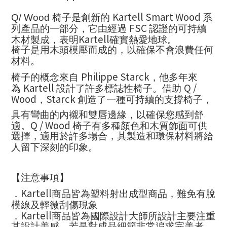
Kartell Smart Wood
Q/ Wood
椅子是創新的
系
FSC
列產品的一部分，它由經過
認證的可持續
Kartell
木材製成，表明
確實熱愛地球。
椅子是用木頭模壓而成的，以確保不會浪費任何
材料。
Philippe Starck
椅子的概念來自
，他多年來
Kartell
Q /
為
設計了許多標誌性椅子。借助
Wood
Starck
，
創造了一種可持續的支撐椅子，
具有彎曲的內襯和雙唇邊緣，以確保您感到舒
Q / Wood
適。
椅子有多種顏色和木質飾面可供
選擇，適用於許多場合，其製造和環保材料將給
人留下深刻的印象。
【注意事項】
Kartell
．
商品皆為塑料射出成型商品，難免有脫
模線及輕微刮傷現象
Kartell
．
商品皆為國際設計大師所設計主要注重
其設計美感，若是對成品細節非常追求完美者，