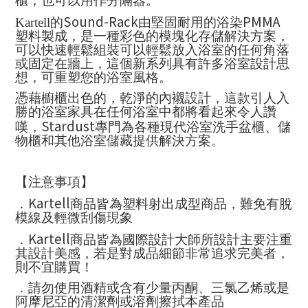
櫃，也可以用作分隔器。
Sound-Rack
PMMA
Kartell
的
由堅固耐用的浴染
塑料製成，是一種彩色的模塊化存儲解決方案，
可以快速輕鬆組裝可以輕鬆放入浴室的任何角落
或固定在牆上，這個新系列具有許多浴室設計思
想，可重塑您的浴室風格。
憑藉櫥櫃出色的，乾淨的內襯設計，這款引人入
勝的浴室家具在任何浴室中都將看起來令人讚
Stardust
嘆，
專門為各種現代浴室洗手盆櫃、儲
物櫃和其他浴室儲藏提供解決方案。
【注意事項】
Kartell
．
商品皆為塑料射出成型商品，難免有脫
模線及輕微刮傷現象
Kartell
．
商品皆為國際設計大師所設計主要注重
其設計美感，若是對成品細節非常追求完美者，
則不宜購買！
．請勿使用酒精或含有少量丙酮、三氯乙烯或是
阿摩尼亞的清潔劑或溶劑擦拭本產品