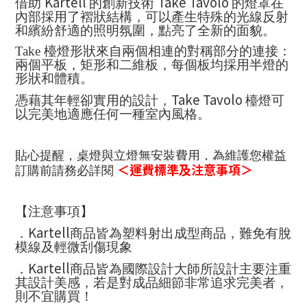
Kartell
Take Tavolo
借助
的創新技術
的燈罩在
內部採用了褶狀結構，可以產生特殊的光線反射
和繽紛舒適的照明氛圍，點亮了全新的面貌。
Take
檯燈形狀來自兩個相連的對稱部分的連接：
兩個平板，矩形和二維板，每個板均採用半燈的
形狀和體積。
Take Tavolo
憑藉其年輕卻實用的設計，
檯燈可
以完美地適應任何一種室內風格。
貼心提醒，桌燈與立燈無安裝費用，為維護您權益
＜運費標準及注意事項＞
訂購前請務必詳閱
【注意事項】
Kartell
．
商品皆為塑料射出成型商品，難免有脫
模線及輕微刮傷現象
Kartell
．
商品皆為國際設計大師所設計主要注重
其設計美感，若是對成品細節非常追求完美者，
則不宜購買！