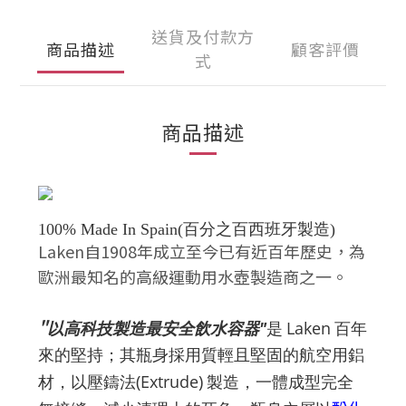
送貨及付款方
商品描述
顧客評價
式
商品描述
百分之百西班牙製造
100% Made In Spain(
)
Laken
自
1908
年成立至今已有近百年
歷史，為
歐洲最知名的高級運動用水
壺製造商之一。
"
以高科技製造最安全飲水容器"
是
Laken
百年
來的堅持；其瓶身採用質輕
且堅固的航空用鋁
材，以壓鑄法
(Extrude)
製造，一體成型完全