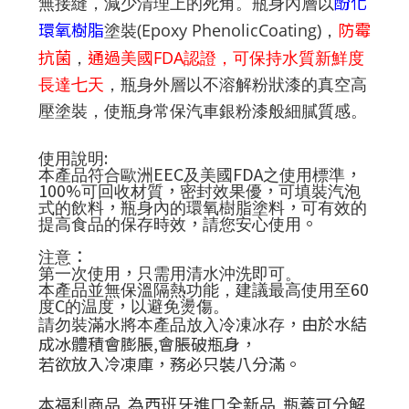
酚化
無接縫，減少清理上
的死角。瓶身內層以
環氧樹脂
防霉
塗裝
(Epoxy PhenolicCoating)
，
抗菌
通過
，
美國
FDA
認證，可保持水質新鮮度
長達七
天
，瓶身外層以不溶解粉狀漆的真空高
壓
塗裝，
使瓶身常保汽車銀粉漆般細膩質感。
:
使用說明
EEC
FDA
，
本產品符合歐洲
及美國
之使用標準
100%
，
，
可回收材質
密封效果優
可填裝汽泡
，
，
式的飲料
瓶身內的環氧樹脂塗料
可有效的
，
。
提高食品的保存時效
請您安心使用
：
注意
，
第一次使用
只需用清水沖洗即可。
60
本產品並無保溫隔熱功能，建議最高使用至
C
，
度
的温度
以避免燙傷。
，由於水結
請勿裝滿水將本產品放入冷凍冰存
成冰體積會膨脹,會脹破瓶身，
若欲放入冷凍庫，務必只裝八分滿。
本福利商品 為西班牙進口全新品 瓶蓋可分解