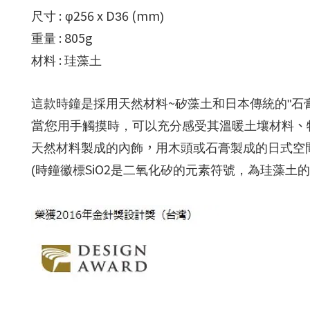
:
256 x D
6 (mm
尺寸
φ
3
)
:
805
g
重量
:
材料
珪藻土
~
這款時鐘是採用天然材料
矽
藻土和日本傳統的"石
、
當您
用手觸摸時，
可以充分感受其溫暖土壤材料
，
天然材料製成的內飾
用木頭或石膏製成的日式空
SiO2
(時鐘徽標
是二氧化
矽
的元素符號，為
珪藻土的