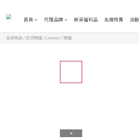
首頁
代理品牌
新采福利品
名燈特賣
活
全部商品
/
日式時鐘
/
Lemnos
/
時鐘