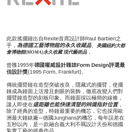
此款搖擺鐘
出自
首席設計師
之
Rexite
Raul Barbieri
為
德國工藝博物館的永久收藏品
手，
、
美國紐約大都
，
會博物館
永久收藏
現代藝術品
(MOMA)
1995
德國權威設計雜誌
曾獲
年
評選最
Form Design
(
)
佳設計獎
。
1995 Form, Frankfurt
傳統擺臂鐘在造型突破改良，隱藏式的擺臂，使擺
錘成為鐘面上活潑且創眼的裝飾，徹底改變人們對
擺臂鐘造型的刻板印象。而鐘面採以極簡的線條，
遠
距離也能快速清楚的辨識
指針位置
讓人即使在
，
除了經典的造型，時鐘最重要的機芯，它也採用歐
—
洲最大
鐘錶廠
德國
的機芯，每年誤差在
Junghans
五秒以內，是一款融合義大利不羈設計天份和德國
紮實工藝的經典作品。