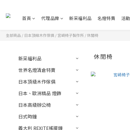
首頁
代理品牌
新采福利品
名燈特賣
活
全部商品
/
日本頂級木作傢俱
/
宮崎椅子製作所
/
休閒椅
休閒椅
新采福利品
世界名燈清倉特賣
日本頂級木作傢俱
日本、歐洲精品 燈飾
日本高級辦公椅
日式時鐘
義大利 REXITE搖擺鐘