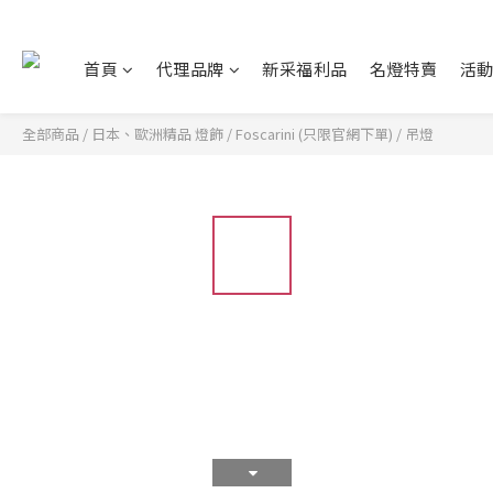
首頁
代理品牌
新采福利品
名燈特賣
活
全部商品
/
日本、歐洲精品 燈飾
/
Foscarini (只限官網下單)
/
吊燈