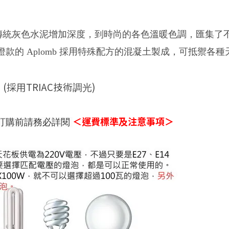
傳統灰色水泥
增加深度，
到時尚的各色溫暖色調
，
匯集了
燈款的 Aplomb 採用特殊配方的混凝土製成，可抵禦各種
(採用
TRIAC技術
)
0
調光
＜運費標準及注意事項＞
訂購前請務必詳閱