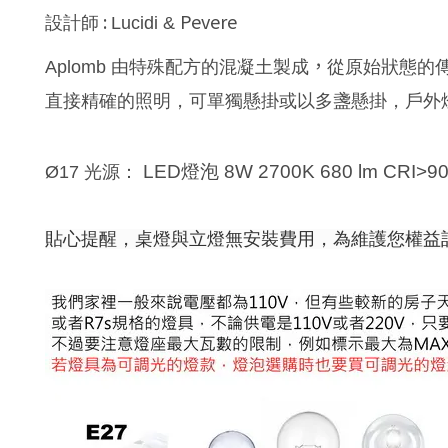
:
Pevere
設計師
Lucidi &
，
Aplomb 由
特殊配方的混凝土
製成
從原始狀態的
直接精確的照明
，
可單獨懸掛或以多盞懸掛
，
戶外
LED
燈泡
8W 2700K
680 lm CRI>9
Ø17 光源：
貼心提醒，桌燈與立燈無安裝費用，為維護您權益