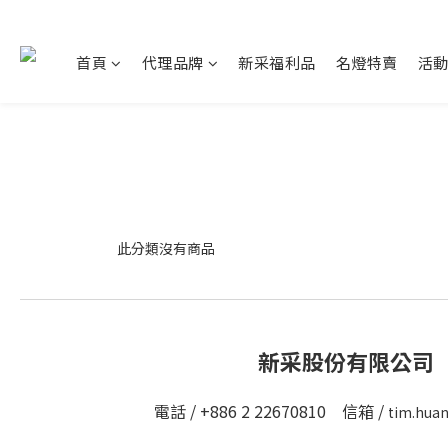
首頁
代理品牌
新采福利品
名燈特賣
活
此分類沒有商品
新采股份有限公司
電話 / +886 2 22670810 信箱 /
tim.hua