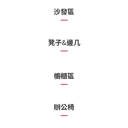
沙發區
凳子
&
邊几
櫥櫃區
辦公椅