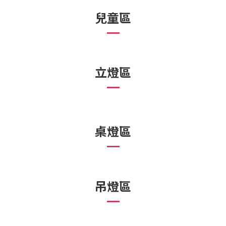
兒童區
立燈區
桌燈區
吊燈區