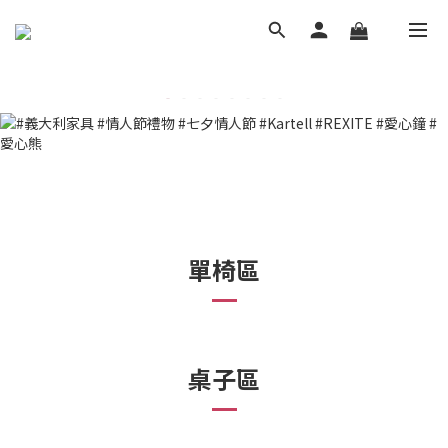
單椅區
桌子區