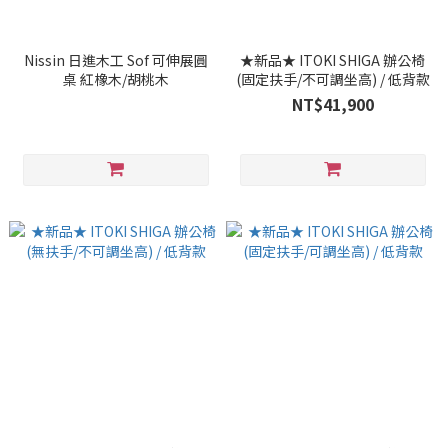
Nissin 日進木工 Sof 可伸展圓
★新品★ ITOKI SHIGA 辦公椅
桌 紅橡木/胡桃木
(固定扶手/不可調坐高) / 低背款
NT$41,900