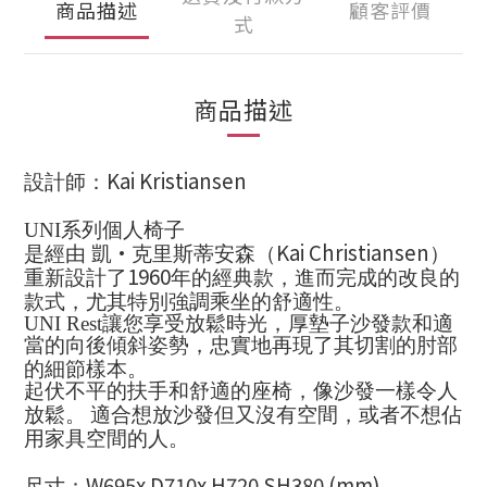
商品描述
顧客評價
式
商品描述
Kai Kristiansen
設計師：
UNI
系列個人椅子
·
Kai Christiansen
是經由 凱
克里斯蒂安森（
）
1960
重新設計了
年的經典款，進而完成的改良的
款式，尤其特別強調乘坐的舒適性。
UNI Rest
讓您享受放鬆時光，厚墊子沙發款和適
當的向後傾斜姿勢，忠實地再現了其切割的肘部
的細節樣本。
起伏不平的扶手和舒適的座椅，像沙發一樣令人
放鬆。
適合想放沙發但又沒有空間，或者不想佔
用家具空間的人。
W695x D710x H720 SH380 (mm)
尺寸：