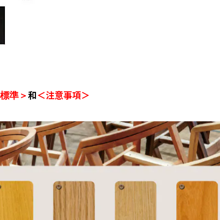
和
＜注意事項＞
標準＞