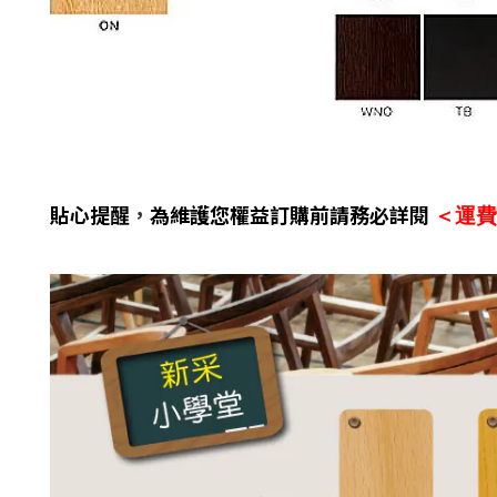
貼心提醒
，
為維護您權益訂購前請務必詳閱
＜運費