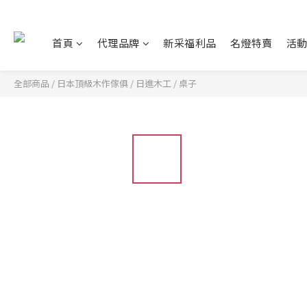
首頁
代理品牌
新采福利品
名燈特賣
活
全部商品
/
日本頂級木作傢俱
/
日進木工
/
桌子