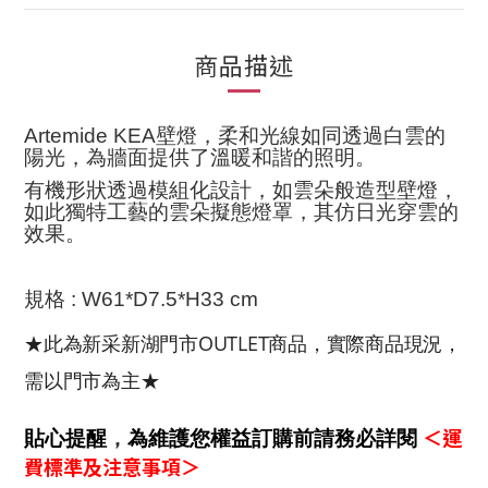
商品描述
Artemide KEA壁
燈，柔和光線如同透過白雲的
陽光，為牆面提供了溫暖和諧的照明
。
有機形狀透過模組化設計，
如雲朵般造型
壁燈
，
如此獨特工藝的雲朵擬態燈罩，
其仿
日光
穿雲的
效果。
規格 : W61*D7.5*H33 cm
★此為新采新湖門市OUTLET商品，實際商品現況，
需以門市為主★
＜運
貼心提醒
，
為維護您權益訂購前請務必詳閱
費標準及注意事項＞